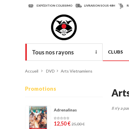
EXPÉDITION COLISSIMO
LIVRAISON SOUS 48H
R
Tous nos rayons
CLUBS
Livres
Accueil
>
DVD
>
Arts Vietnamiens
DVD
Armes
Promotions
Art
Tenues
Il n'y a p
Chaussures
Adrenalinas
Protections
12,50 €
25,00 €