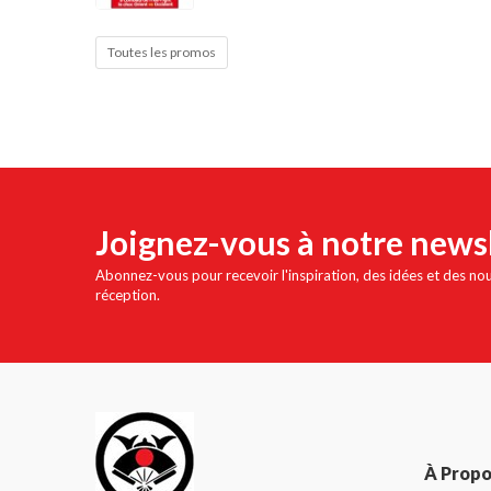
Cible de frappe
Condition physique
Toutes les promos
Accessoires
Tatamis
Décoration
Voir plus
Joignez-vous à notre news
Abonnez-vous pour recevoir l'inspiration, des idées et des no
réception.
À Prop