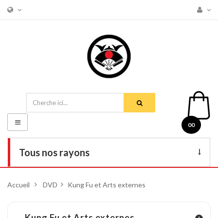
Basculer
00
la
navigation
Tous nos rayons
Livres
Accueil
>
DVD
>
Kung Fu et Arts externes
DVD
Armes
Kung
Fu et Arts externes