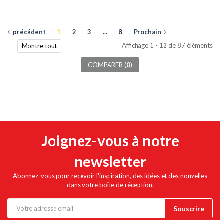
précédent
1
2
3
...
8
Prochain
Affichage 1 - 12 de 87 éléments
Montre tout
COMPARER (
0
)
Joignez-vous à notre
newsletter
Abonnez-vous pour recevoir l'inspiration, des idées et des nouvelles
dans votre boîte de réception.