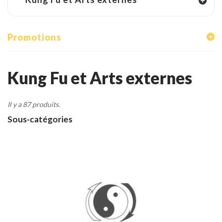
Tenues
Chaussures
Promotions
Protections
Cible de frappe
Kung Fu et Arts externes
Condition physique
Il y a 87 produits.
Accessoires
Sous-catégories
Tatamis
Décoration
Voir plus