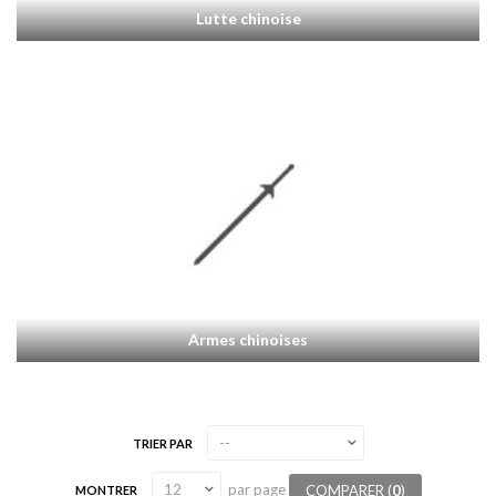
Lutte chinoise
Armes chinoises
TRIER PAR
par page
COMPARER (
0
)
MONTRER