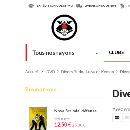
EXPÉDITION COLISSIMO
LIVRAISON SOUS 48H
R
Tous nos rayons
CLUBS
Livres
Accueil
>
DVD
>
Divers Budo, Jutsu et Kempo
>
Dive
DVD
Armes
Promotions
Div
Tenues
Il ya 1 pr
Chaussures
Nova Scrimia, défense...
Protections
12,50 €
25,00 €