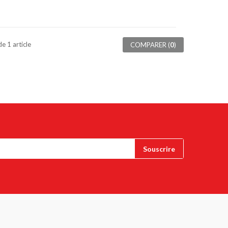
de 1 article
COMPARER (
0
)