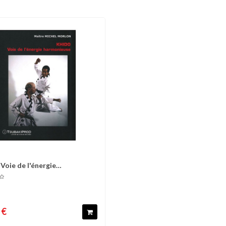
 Voie de l'énergie
omparer
Liste d'envies
ieuse - Morlon
 €