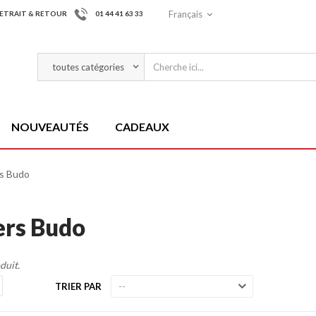
Français
ETRAIT & RETOUR
01 44 41 63 33
NOUVEAUTÉS
CADEAUX
rs Budo
ers Budo
oduit.
TRIER PAR