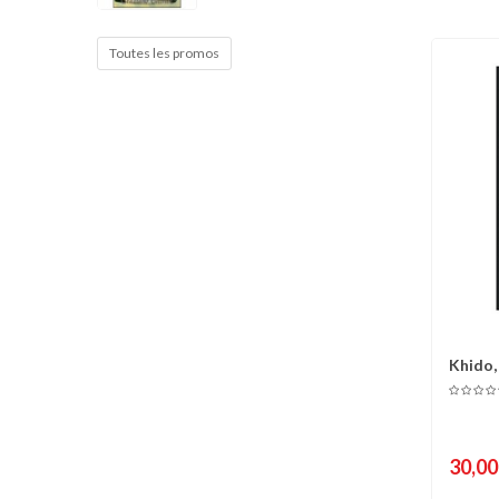
Cible de frappe
Condition physique
Toutes les promos
Accessoires
Tatamis
Décoration
Voir plus
Khido,
C
harmon
30,00