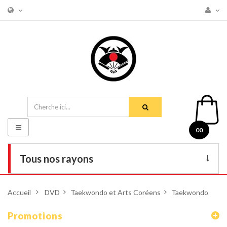
Basculer
00
la
navigation
Tous nos rayons
Livres
Accueil
>
DVD
>
Taekwondo et Arts Coréens
>
Taekwondo
DVD
Promotions
Armes