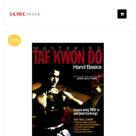
14,98 €
29,95 €
-50%