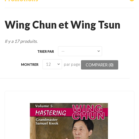
Tenues
Chaussures
Wing Chun et Wing Tsun
Protections
Il y a 17 produits.
Cible de frappe
TRIER PAR
Condition physique
par page
COMPARER (
0
)
MONTRER
Accessoires
Tatamis
Décoration
Voir plus