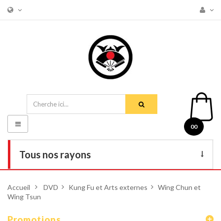
Basculer
00
la
navigation
Tous nos rayons
Livres
Accueil
>
DVD
>
Kung Fu et Arts externes
>
Wing Chun et
Wing Tsun
DVD
Armes
Promotions