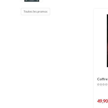
Cible de frappe
Condition physique
Toutes les promos
Accessoires
Tatamis
Décoration
Voir plus
Coffre
C
263)
49,90