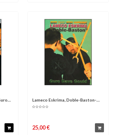
Guro
Lameco Eskrima, Doble-Baston-
d'envies
Comparer
Liste d'envies
Guro Dava Gould
25,00 €