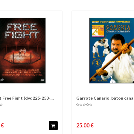
t Free Fight (dvd225-253-
Garrote Canario, bâton canar
omparer
Liste d'envies
Comparer
Liste 
Carlos...
 €
25,00 €