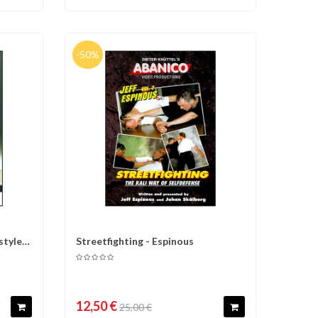
-50%
style
Streetfighting - Espinous
d'envies
Comparer
Liste d'envies
12,50 €
25,00 €