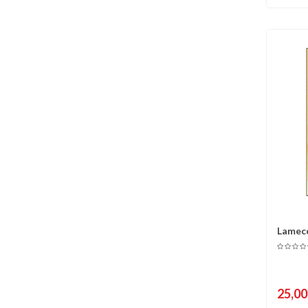
Lameco
C
Dava 
25,00