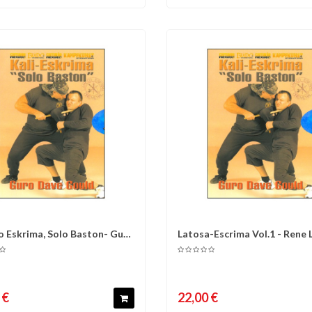
 Eskrima, Solo Baston- Guro
Latosa-Escrima Vol.1 - Rene 
omparer
Liste d'envies
Comparer
Liste 
Gould
 €
22,00 €