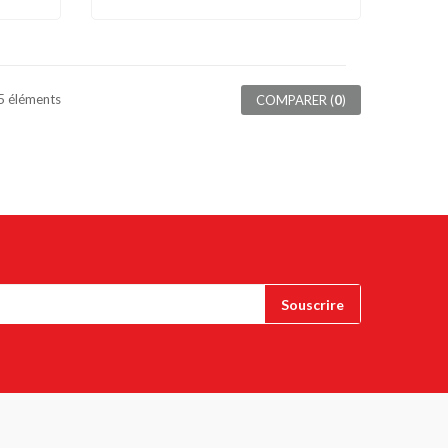
15 éléments
COMPARER (
0
)