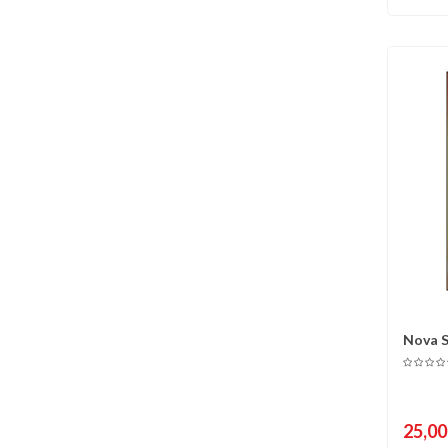
Nova S
C
Grazian
25,00