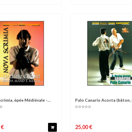
crimia, épée Médiévale -
Palo Canario Acosta (bâton, 
omparer
Liste d'envies
Comparer
Liste 
o...
Acosta)...
 €
25,00 €