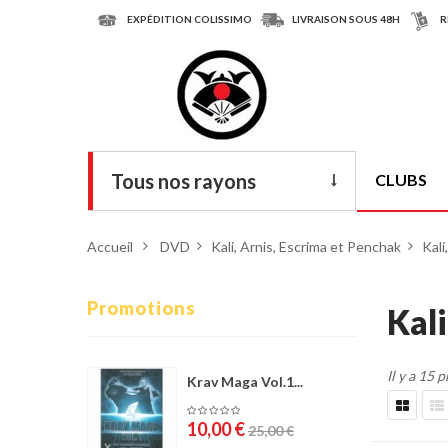
EXPÉDITION COLISSIMO
LIVRAISON SOUS 48H
R
Tous nos rayons
CLUBS
Livres
Accueil
>
DVD
>
Kali, Arnis, Escrima et Penchak
>
Kali
DVD
Armes
Promotions
Kali
Tenues
Il y a 15 
Chaussures
Krav Maga Vol.1...
Protections
10,00 €
25,00 €