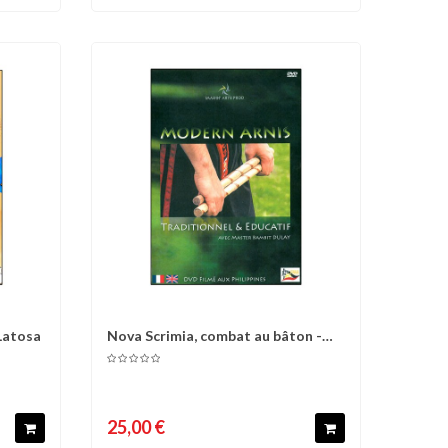
Latosa
Nova Scrimia, combat au bâton -
d'envies
Comparer
Liste d'envies
Graziano...
25,00 €