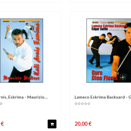
rnis, Eskrima - Maurizio
Lameco Eskrima Backyard - 
omparer
Liste d'envies
Comparer
Liste 
sse
dino Flores
 €
20,00 €