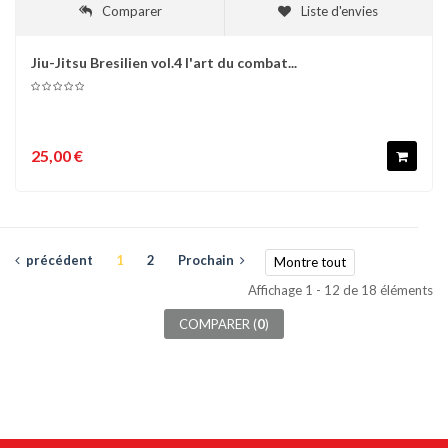
Comparer
Liste d'envies
Jiu-Jitsu Bresilien vol.4 l'art du combat...
25,00 €
précédent
1
2
Prochain
Montre tout
Affichage 1 - 12 de 18 éléments
COMPARER (
0
)