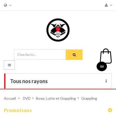
Basculer
00
la
navigation
Tous nos rayons
Livres
Accueil
>
DVD
>
Boxe, Lutte et Grappling
>
Grappling
DVD
Promotions
Armes