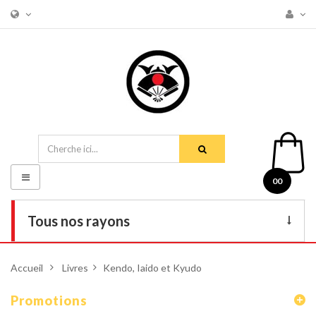
Basculer
00
la
navigation
Tous nos rayons
Livres
Accueil
>
Livres
>
Kendo, Iaido et Kyudo
DVD
Promotions
Armes