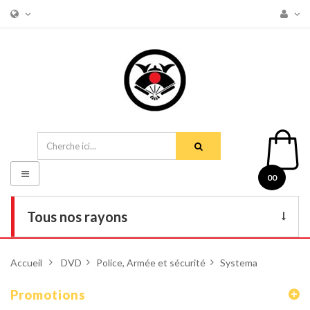
Basculer
00
la
navigation
Tous nos rayons
Livres
Accueil
>
DVD
>
Police, Armée et sécurité
>
Systema
DVD
Promotions
Armes