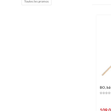
Toutes les promos
BO, bâ
C
Chêne..
109,0