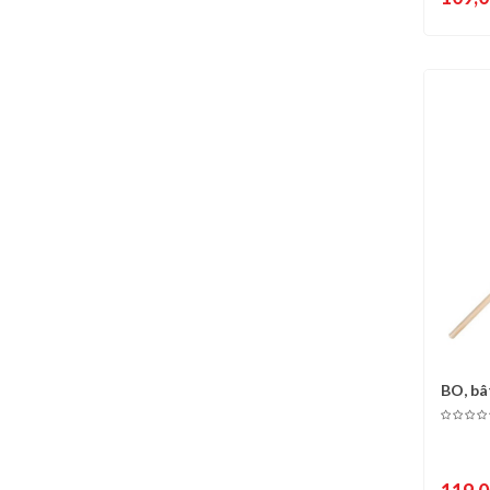
BO, bâ
C
Chêne..