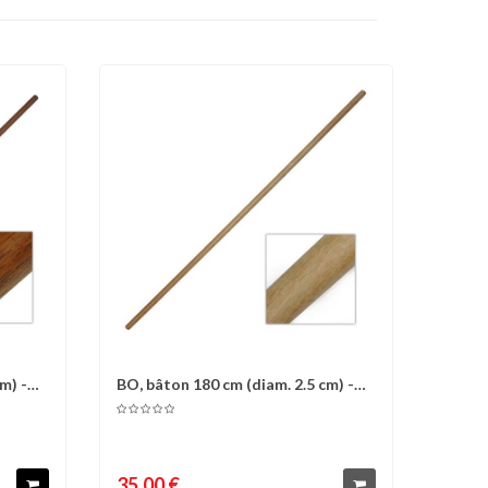
m) -
BO, bâton 180 cm (diam. 2.5 cm) -
d'envies
Comparer
Liste d'envies
Chêne...
35,00 €