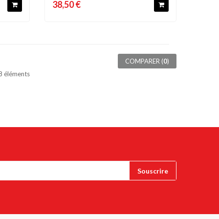
38,50 €
COMPARER (
0
)
48 éléments