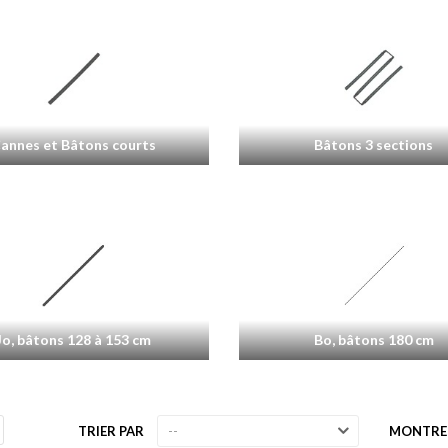
annes et Bâtons courts
Bâtons 3 sections
Jo, bâtons 128 à 153 cm
Bo, bâtons 180 cm
TRIER PAR
MONTRE