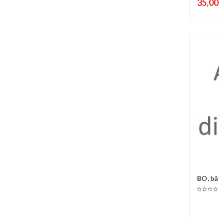
35,00
BO, bâ
C
Chêne..