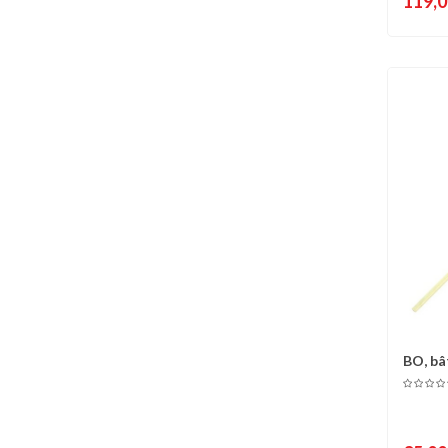
119,0
BO, bâ
C
(diam...