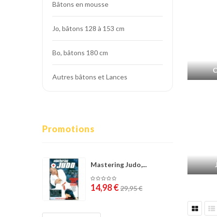
Bâtons en mousse
Cible de frappe
Condition physique
Jo, bâtons 128 à 153 cm
Accessoires
Bo, bâtons 180 cm
Tatamis
C
Autres bâtons et Lances
Décoration
Voir plus
Promotions
Mastering Judo,...
14,98 €
29,95 €