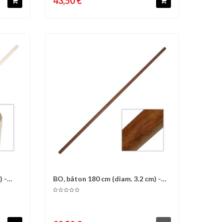
43,50 €
) -
BO, bâton 180 cm (diam. 3.2 cm) -
d'envies
Comparer
Liste d'envies
Chêne...