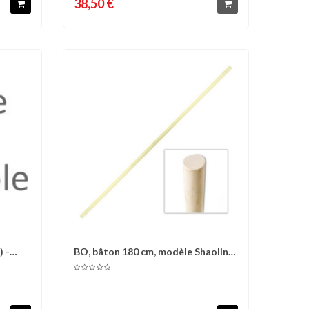
38,50 €
) -
BO, bâton 180 cm, modèle Shaolin,
d'envies
Comparer
Liste d'envies
(diam....