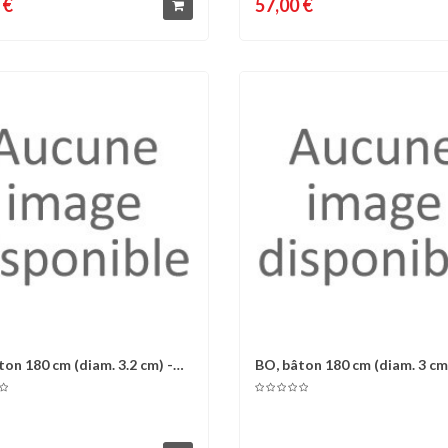
 €
57,00 €
ton 180 cm (diam. 3.2 cm) -
BO, bâton 180 cm (diam. 3 cm
omparer
Liste d'envies
Comparer
Liste 
.
Chêne...