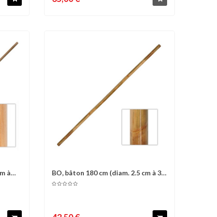
cm à
BO, bâton 180 cm (diam. 2.5 cm à 3
d'envies
Comparer
Liste d'envies
cm) -...