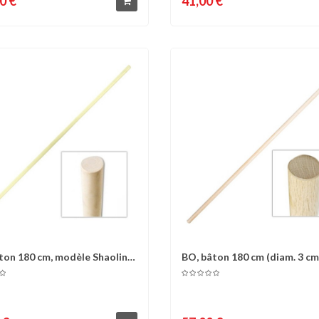
0 €
41,00 €
ton 180 cm, modèle Shaolin,
BO, bâton 180 cm (diam. 3 cm
omparer
Liste d'envies
Comparer
Liste 
.
Chêne...