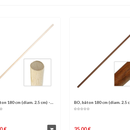
ton 180 cm (diam. 2.5 cm) -
BO, bâton 180 cm (diam. 2.5 c
omparer
Liste d'envies
Comparer
Liste 
.
Chêne...
0 €
35,00 €