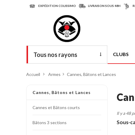
EXPÉDITION COLISSIMO
LIVRAISON SOUS 48H
R
Tous nos rayons
CLUBS
Livres
Accueil
>
Armes
>
Cannes, Bâtons et Lances
DVD
Armes
Cannes,
Bâtons et Lances
Can
Tenues
Cannes et Bâtons courts
Il y a 48 
Chaussures
Sous-c
Bâtons 3 sections
Protections