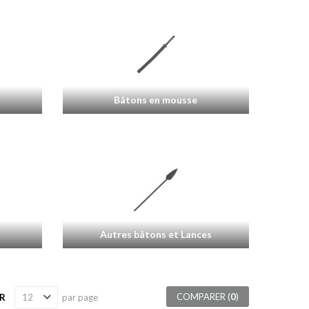
Bâtons en mousse
Autres bâtons et Lances
COMPARER (
0
)
R
par page