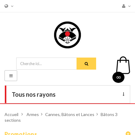
Basculer
00
la
navigation
Tous nos rayons
Livres
Accueil
>
Armes
>
Cannes, Bâtons et Lances
>
Bâtons 3
sections
DVD
Armes
Promotions