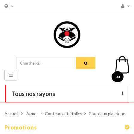
Basculer
00
la
navigation
Tous nos rayons
Livres
Accueil
>
Armes
>
Couteaux et étoiles
>
Couteaux plastique
DVD
Promotions
Armes