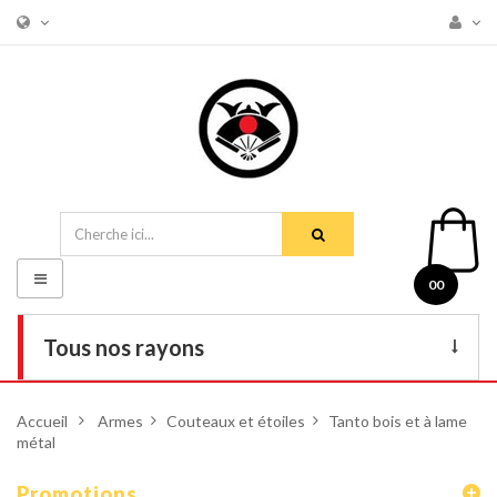
Basculer
00
la
navigation
Tous nos rayons
Livres
Accueil
>
Armes
>
Couteaux et étoiles
>
Tanto bois et à lame
métal
DVD
Armes
Promotions