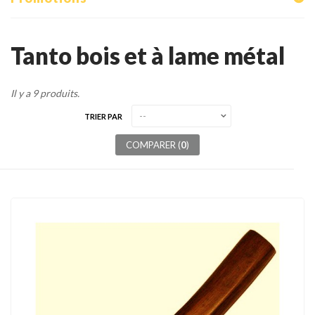
Tenues
Chaussures
Tanto bois et à lame métal
Protections
Il y a 9 produits.
Cible de frappe
TRIER PAR
Condition physique
COMPARER (
0
)
Accessoires
Tatamis
Décoration
Voir plus