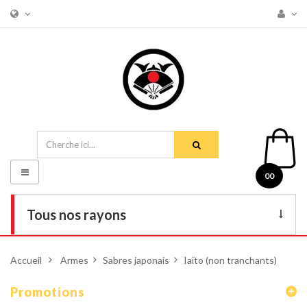
Basculer
00
la
navigation
Tous nos rayons
Livres
Accueil
>
Armes
>
Sabres japonais
>
Iaïto (non tranchants)
DVD
Promotions
Armes