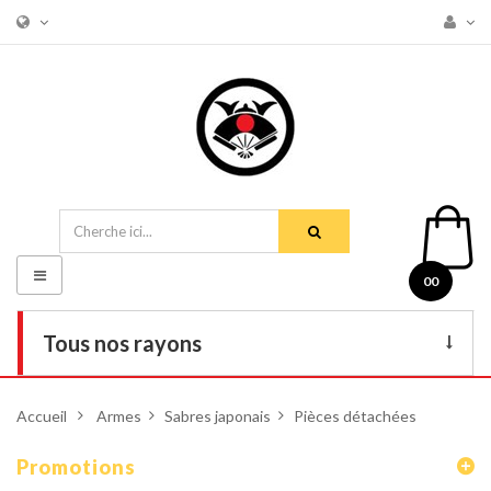
Basculer
00
la
navigation
Tous nos rayons
Livres
Accueil
>
Armes
>
Sabres japonais
>
Pièces détachées
DVD
Promotions
Armes