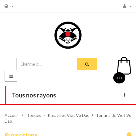
Basculer
00
la
navigation
Tous nos rayons
Livres
Accueil
>
Tenues
>
Karaté et Viet Vo Dao
>
Tenues de Viet Vo
Dao
DVD
Armes
Promotions