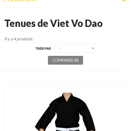
Tenues
Chaussures
Tenues de Viet Vo Dao
Protections
Il y a 4 produits.
Cible de frappe
TRIER PAR
Condition physique
COMPARER (
0
)
Accessoires
Tatamis
Décoration
Voir plus