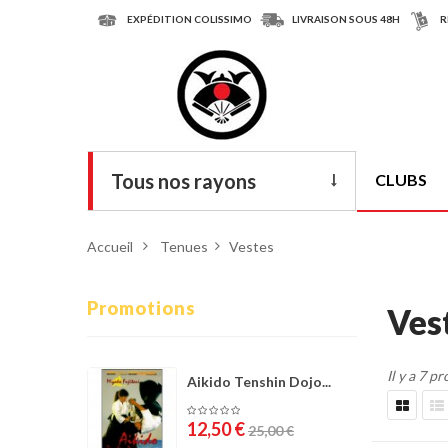
EXPÉDITION COLISSIMO
LIVRAISON SOUS 48H
R
Tous nos rayons
CLUBS
Livres
Accueil
>
Tenues
>
Vestes
DVD
Armes
Promotions
Ves
Tenues
Il y a 7 pr
Chaussures
Aikido Tenshin Dojo...
Protections
12,50 €
25,00 €