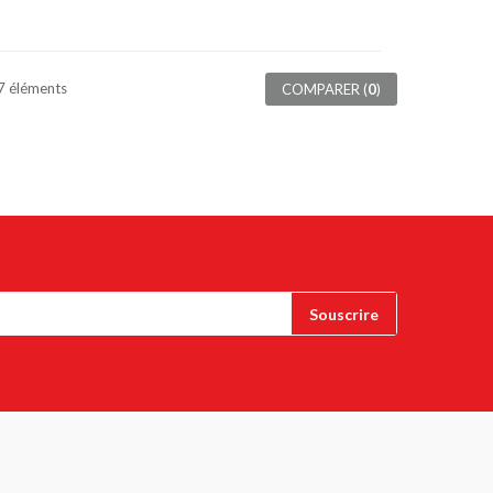
 7 éléments
COMPARER (
0
)