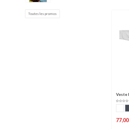
Cible de frappe
Condition physique
Toutes les promos
Accessoires
Tatamis
Décoration
Voir plus
Veste
C
77,00