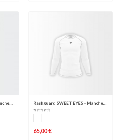
nches
Rashguard SWEET EYES - Manches
d'envies
Comparer
Liste d'envies
longues -...
65,00 €