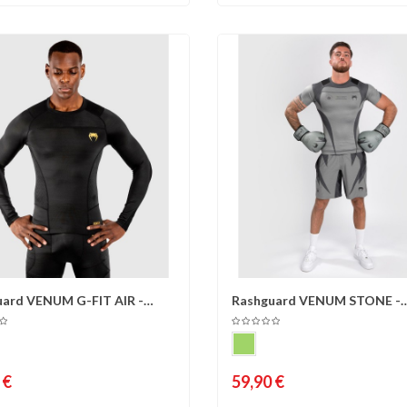
uard VENUM G-FIT AIR -
Rashguard VENUM STONE -
omparer
Liste d'envies
Comparer
Liste 
s...
Manches courtes -...
 €
59,90 €