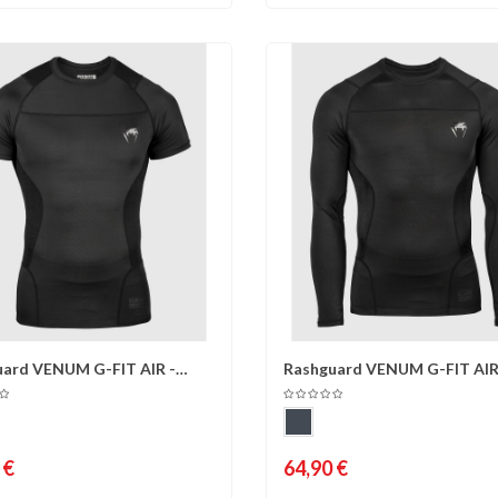
uard VENUM G-FIT AIR -
Rashguard VENUM G-FIT AIR
omparer
Liste d'envies
Comparer
Liste 
s...
Manches...
 €
64,90 €