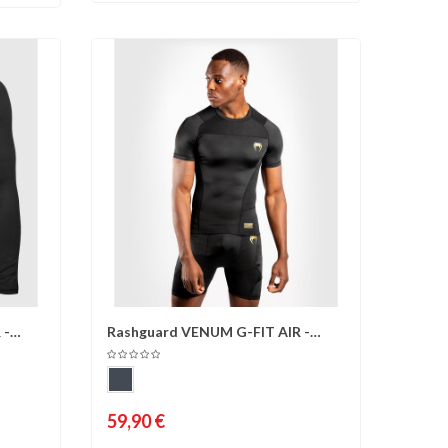
 -
Rashguard VENUM G-FIT AIR -
d'envies
Comparer
Liste d'envies
Manches...
59,90 €