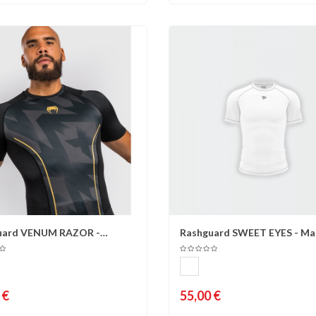
uard VENUM RAZOR -
Rashguard SWEET EYES - Ma
omparer
Liste d'envies
Comparer
Liste 
s courtes,...
courtes -...
 €
55,00 €