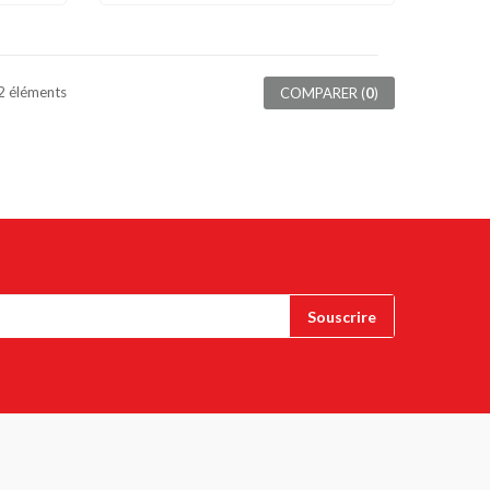
12 éléments
COMPARER (
0
)