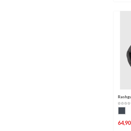
Rashg
C
Manche
64,90