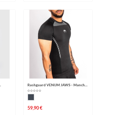
Rashguard VENUM JAWS - Manches
d'envies
Comparer
Liste d'envies
courtes -...
59,90 €