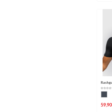
Rashg
C
Manche
59,90