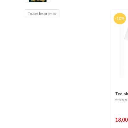
Cible de frappe
Condition physique
Toutes les promos
-10%
Accessoires
Tatamis
Décoration
Voir plus
Tee-s
C
White"
18,00