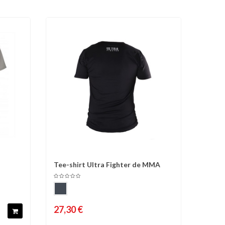
Tee-shirt Ultra Fighter de MMA
d'envies
Comparer
Liste d'envies
27,30 €