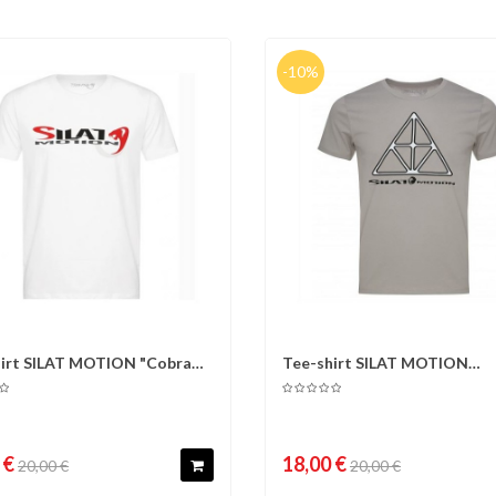
-10%
hirt SILAT MOTION "Cobra
Tee-shirt SILAT MOTION
omparer
Liste d'envies
Comparer
Liste 
, 100%...
"Triangle", 100%...
 €
18,00 €
20,00 €
20,00 €