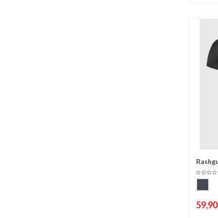
Rashg
C
Manche
59,90