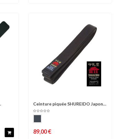
Ceinture piquée SHUREIDO Japon,
d'envies
Comparer
Liste d'envies
coton - NOIR
89,00 €