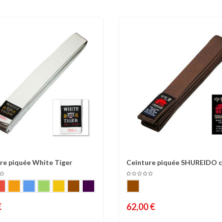
re piquée White Tiger
Ceinture piquée SHUREIDO 
omparer
Liste d'envies
Comparer
Liste 
€
62,00 €