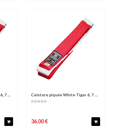
6, 7 et
Ceinture piquée White Tiger 6, 7 et
d'envies
Comparer
Liste d'envies
8°...
36,00 €