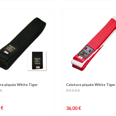
re piquée White Tiger
Ceinture piquée White Tiger 
omparer
Liste d'envies
Comparer
Liste 
8°...
 €
36,00 €