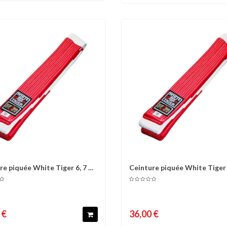
re piquée White Tiger 6, 7 et
Ceinture piquée White Tiger 
omparer
Liste d'envies
Comparer
Liste 
8°...
 €
36,00 €