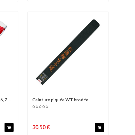
6, 7 et
Ceinture piquée WT brodée
d'envies
Comparer
Liste d'envies
KARATEDO...
30,50 €