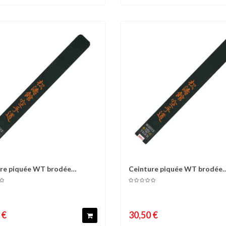
re piquée WT brodée
Ceinture piquée WT brodée
omparer
Liste d'envies
Comparer
Liste 
EDO...
KARATEDO...
 €
30,50 €