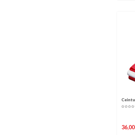
Ceintu
C
8°...
36,00