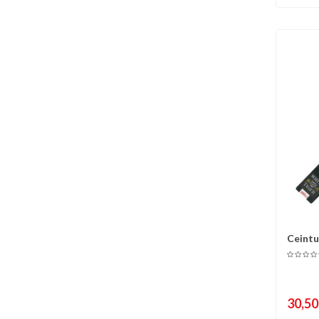
Ceintu
C
KARAT
30,50