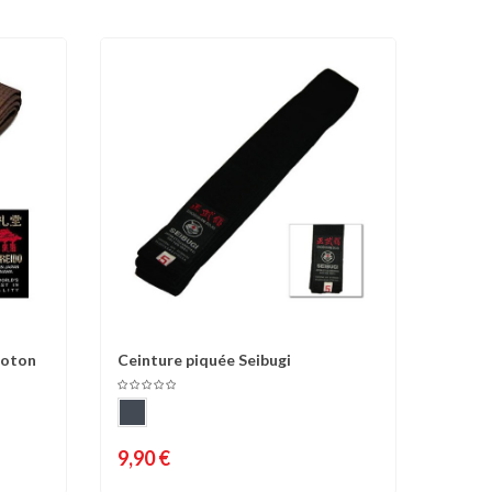
coton
Ceinture piquée Seibugi
d'envies
Comparer
Liste d'envies
9,90 €