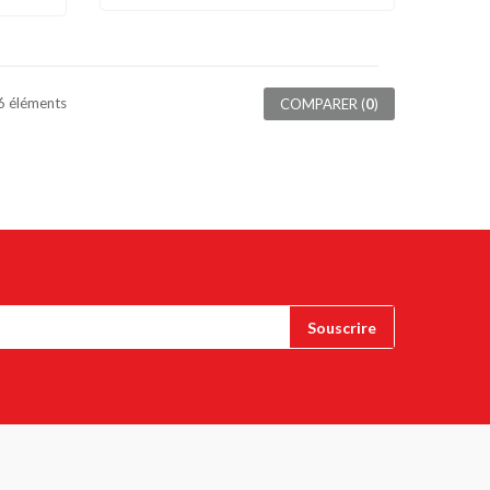
16 éléments
COMPARER (
0
)