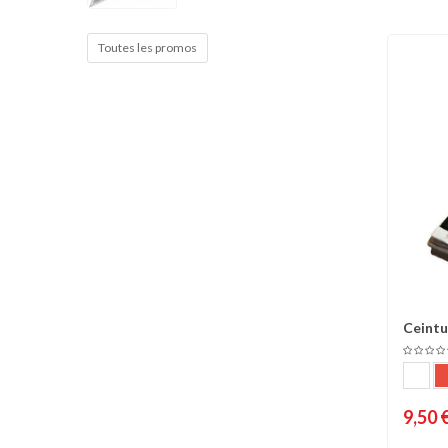
Cible de frappe
Condition physique
Toutes les promos
Accessoires
Tatamis
Décoration
Voir plus
Ceintu
C
9,50 