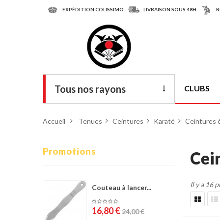
EXPÉDITION COLISSIMO
LIVRAISON SOUS 48H
R
Tous nos rayons
CLUBS
Livres
Accueil
>
Tenues
>
Ceintures
>
Karaté
>
Ceintures 
DVD
Armes
Promotions
Cei
Tenues
Il y a 16 
Chaussures
Couteau à lancer...
Protections
16,80 €
24,00 €