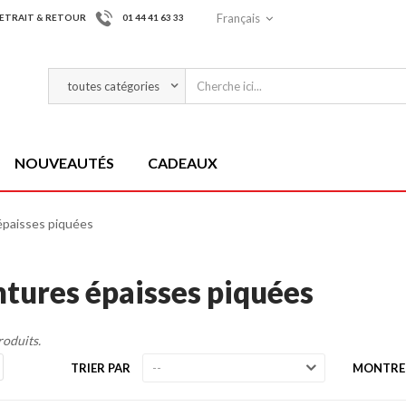
Français
ETRAIT & RETOUR
01 44 41 63 33
NOUVEAUTÉS
CADEAUX
épaisses piquées
ntures épaisses piquées
produits.
TRIER PAR
MONTRE