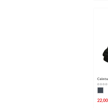
Ceintu
C
22,00