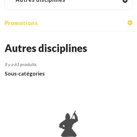
Tenues
Chaussures
Promotions
Protections
Cible de frappe
Autres disciplines
Condition physique
Il y a 61 produits.
Accessoires
Sous-catégories
Tatamis
Décoration
Voir plus