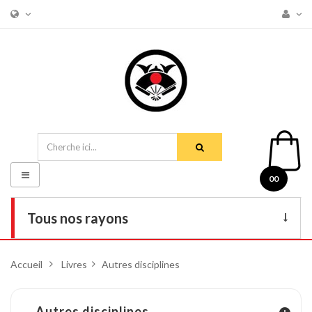
Basculer
00
la
navigation
Tous nos rayons
Livres
Accueil
>
Livres
>
Autres disciplines
DVD
Armes
Autres
disciplines