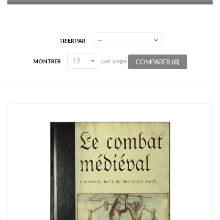
TRIER PAR
par page
COMPARER (
0
)
MONTRER