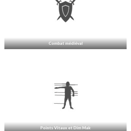
Combat médiéval
Points Vitaux et Dim Mak