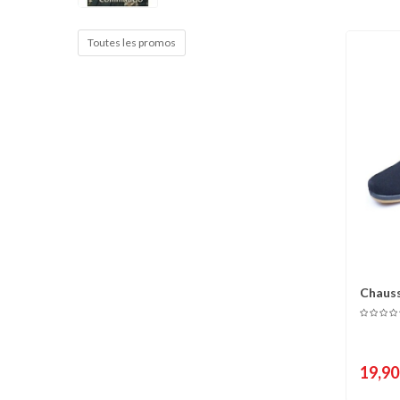
Cible de frappe
Condition physique
Toutes les promos
Accessoires
Tatamis
Décoration
Voir plus
Chauss
C
plasti
19,90