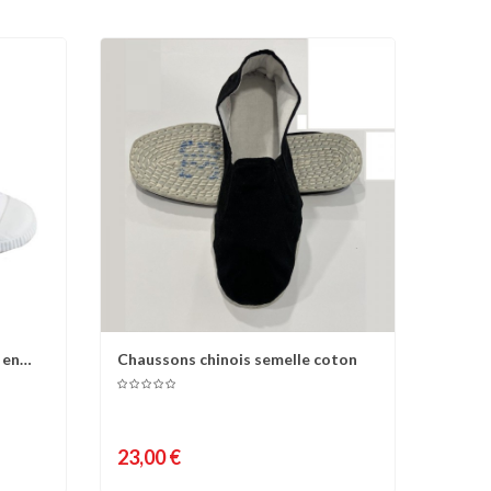
 en
Chaussons chinois semelle coton
d'envies
Comparer
Liste d'envies
23,00 €