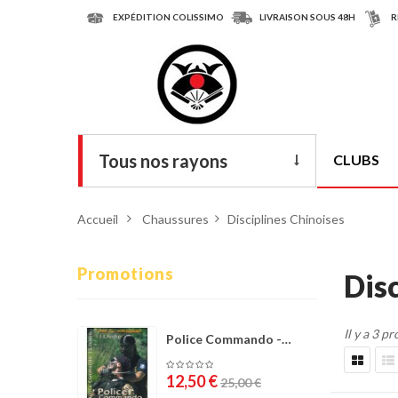
EXPÉDITION COLISSIMO
LIVRAISON SOUS 48H
R
Tous nos rayons
CLUBS
Livres
Accueil
>
Chaussures
>
Disciplines Chinoises
DVD
Armes
Promotions
Dis
Tenues
Il y a 3 pr
Chaussures
Police Commando -
José...
Protections
12,50 €
25,00 €