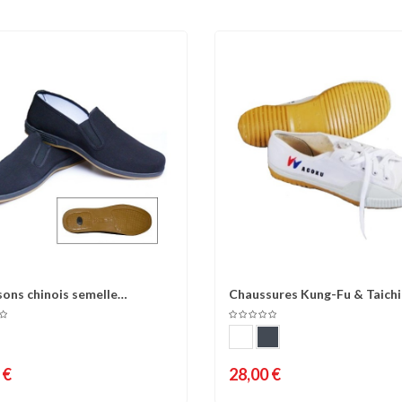
ons chinois semelle
Chaussures Kung-Fu & Taichi
omparer
Liste d'envies
Comparer
Liste 
que
toile
 €
28,00 €