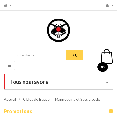
Basculer
00
la
navigation
Tous nos rayons
Livres
Accueil
>
Cibles de frappe
>
Mannequins et Sacs à socle
DVD
Promotions
Armes