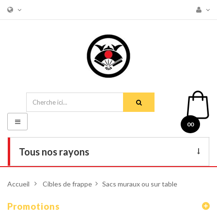
Basculer
00
la
navigation
Tous nos rayons
Livres
Accueil
>
Cibles de frappe
>
Sacs muraux ou sur table
DVD
Promotions
Armes