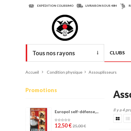
EXPÉDITION COLISSIMO
LIVRAISON SOUS 48H
R
Tous nos rayons
CLUBS
Livres
Accueil
>
Condition physique
>
Assouplisseurs
DVD
Armes
Promotions
Ass
Tenues
Il y a 4 pr
Chaussures
Europol self-défense,...
Protections
12,50 €
25,00 €