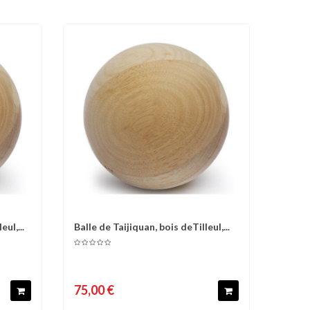
ul,...
Balle de Taijiquan, bois deTilleul,...
d'envies
Comparer
Liste d'envies
75,00 €