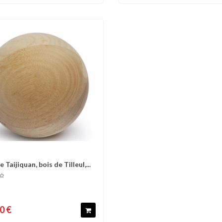
e Taijiquan, bois de Tilleul,...
omparer
Liste d'envies
0 €