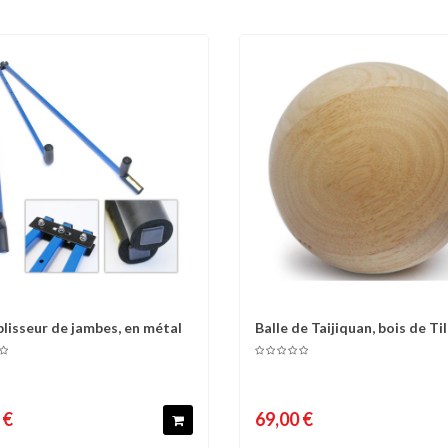
lisseur de jambes, en métal
Balle de Taijiquan, bois de Tille
omparer
Liste d'envies
Comparer
Liste 
 €
69,00 €