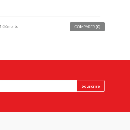
 4 éléments
COMPARER (
0
)