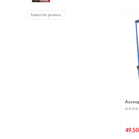
Cible de frappe
Condition physique
Toutes les promos
Accessoires
Tatamis
Décoration
Voir plus
Assoup
C
49,50