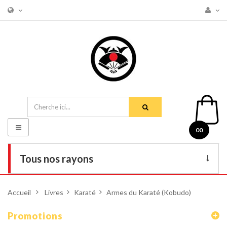
Basculer
00
la
navigation
Tous nos rayons
Livres
Accueil
>
Livres
>
Karaté
>
Armes du Karaté (Kobudo)
DVD
Promotions
Armes