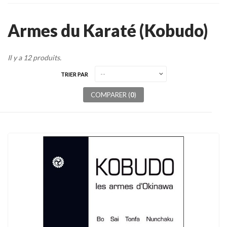
Tenues
Armes du Karaté (Kobudo)
Chaussures
Protections
Il y a 12 produits.
Cible de frappe
TRIER PAR
Condition physique
COMPARER (
0
)
Accessoires
Tatamis
Décoration
Voir plus