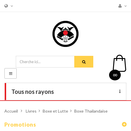
Basculer
00
la
navigation
Tous nos rayons
Livres
Accueil
>
Livres
>
Boxe et Lutte
>
Boxe Thaïlandaise
DVD
Promotions
Armes