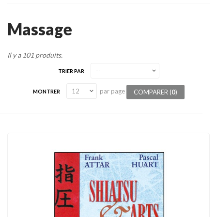
Tenues
Massage
Chaussures
Protections
Il y a 101 produits.
Cible de frappe
TRIER PAR
Condition physique
par page
COMPARER (
0
)
MONTRER
Accessoires
Tatamis
Décoration
Voir plus