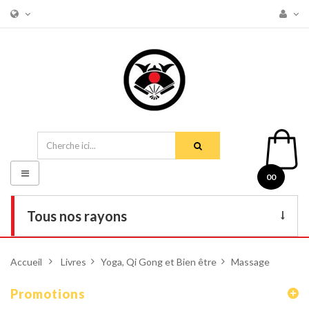
Basculer
00
la
navigation
Tous nos rayons
Livres
Accueil
>
Livres
>
Yoga, Qi Gong et Bien être
>
Massage
DVD
Promotions
Armes