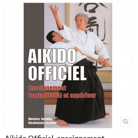
Tenues
Chaussures
Protections
Cible de frappe
Condition physique
Accessoires
Tatamis
Décoration
Voir plus