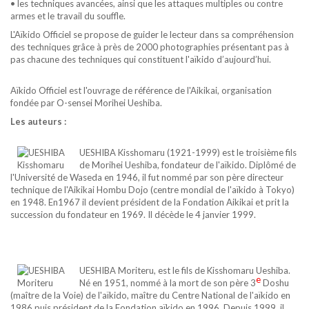
• les techniques avancées, ainsi que les attaques multiples ou contre
armes et le travail du souffle.
L'Aïkido Officiel se propose de guider le lecteur dans sa compréhension
des techniques grâce à près de 2000 photographies présentant pas à
pas chacune des techniques qui constituent l'aïkido d’aujourd’hui.
Aïkido Officiel est l'ouvrage de référence de l'Aikikai, organisation
fondée par O-sensei Morihei Ueshiba.
Les auteurs :
UESHIBA Kisshomaru (1921-1999) est le troisième fils
de Morihei Ueshiba, fondateur de l'aïkido. Diplômé de
l'Université de Waseda en 1946, il fut nommé par son père directeur
technique de l'Aikikai Hombu Dojo (centre mondial de l'aïkido à Tokyo)
en 1948. En1967 il devient président de la Fondation Aikikai et prit la
succession du fondateur en 1969. Il décède le 4 janvier 1999.
UESHIBA Moriteru, est le fils de Kisshomaru Ueshiba.
e
Né en 1951, nommé à la mort de son père 3
Doshu
(maître de la Voie) de l'aïkido, maître du Centre National de l'aïkido en
1986 puis président de la Fondation aïkido en 1996. Depuis 1999, il