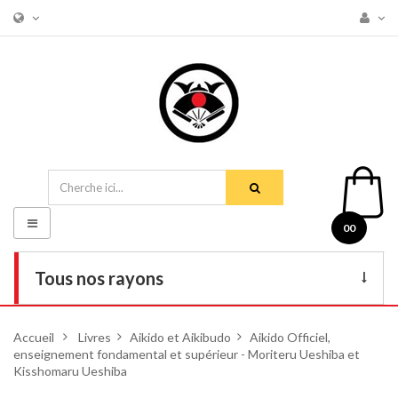
Basculer
00
la
navigation
Tous nos rayons
Livres
Accueil
>
Livres
>
Aikido et Aikibudo
>
Aikido Officiel,
enseignement fondamental et supérieur - Moriteru Ueshiba et
DVD
Kisshomaru Ueshiba
Armes