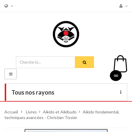
Basculer
00
la
navigation
Tous nos rayons
Livres
Accueil
>
Livres
>
Aikido et Aikibudo
>
Aïkido fondamental,
techniques avancées - Christian Tissier
DVD
Armes