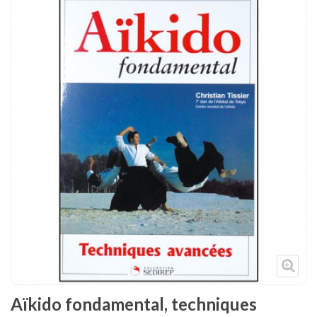
Tenues
Chaussures
Protections
Cible de frappe
Condition physique
Accessoires
Tatamis
Décoration
Voir plus
Aïkido fondamental, techniques