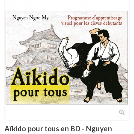
Tenues
Chaussures
Protections
Cible de frappe
Condition physique
Accessoires
Tatamis
Décoration
Voir plus
Aïkido pour tous en BD - Nguyen