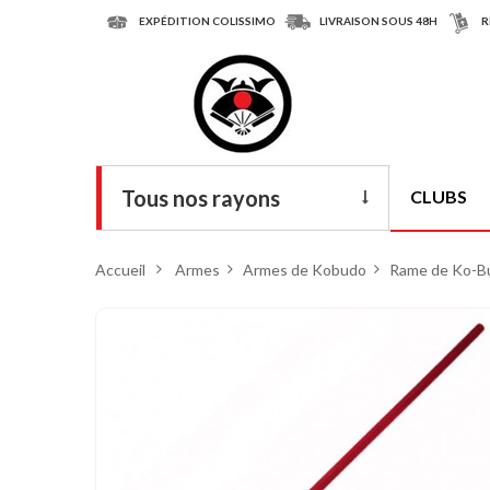
EXPÉDITION COLISSIMO
LIVRAISON SOUS 48H
R
Tous nos rayons
CLUBS
Livres
Accueil
>
Armes
>
Armes de Kobudo
>
Rame de Ko-Bu
DVD
Armes
Tenues
Chaussures
Protections