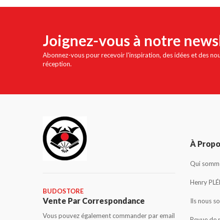
Joignez-vous à notre news
Abonnez-vous pour recevoir l'inspiration, des idées et des no
réception.
À Prop
Qui somme
Henry PLÉ
BUDOSTORE
Vente Par Correspondance
Ils nous s
Vous pouvez également commander par email
Revue de 