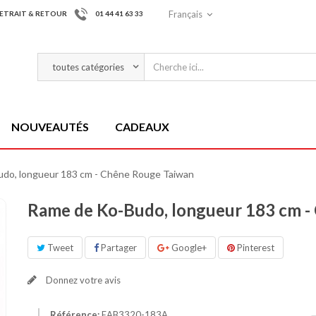
Français
ETRAIT & RETOUR
01 44 41 63 33
NOUVEAUTÉS
CADEAUX
do, longueur 183 cm - Chêne Rouge Taiwan
Rame de Ko-Budo, longueur 183 cm -
Tweet
Partager
Google+
Pinterest
Donnez votre avis
Référence:
EAB3320-183A