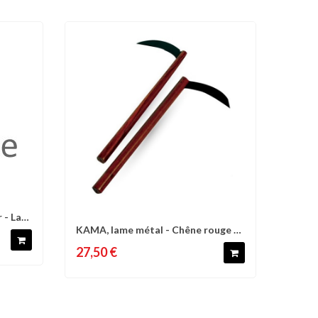
 - La
d'envies
KAMA, lame métal - Chêne rouge -
Comparer
Liste d'envies
La paire
27,50 €