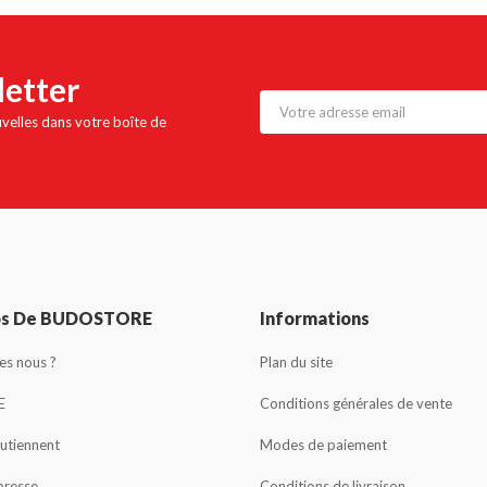
letter
uvelles dans votre boîte de
os De BUDOSTORE
Informations
s nous ?
Plan du site
E
Conditions générales de vente
outiennent
Modes de paiement
presse
Conditions de livraison