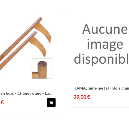
KAMA, lame métal - Bois clair
Comparer
Liste 
n bois - Chêne rouge - La
omparer
Liste d'envies
paire
29,00 €
 €