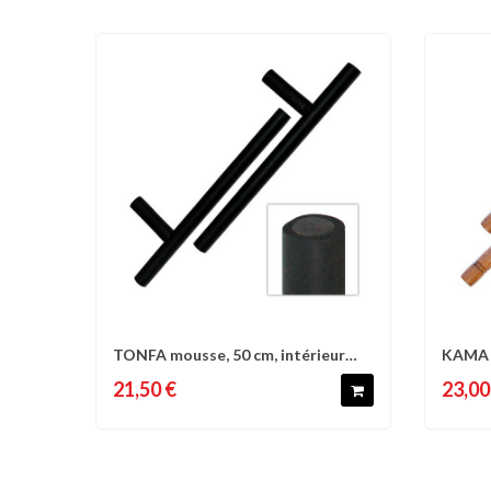
TONFA mousse, 50 cm, intérieur
KAMA e
Comparer
Liste d'envies
C
bois - La...
paire
21,50 €
23,00