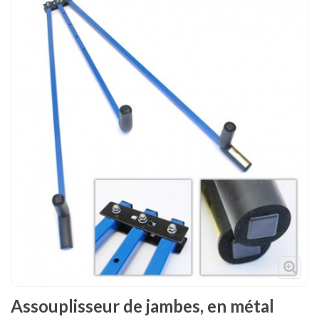
Tenues
Chaussures
Protections
Cible de frappe
Condition physique
Accessoires
Tatamis
Décoration
Voir plus
Assouplisseur de jambes, en métal