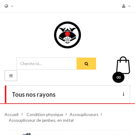
Basculer
00
la
navigation
Tous nos rayons
Livres
Accueil
>
Condition physique
>
Assouplisseurs
>
Assouplisseur de jambes, en métal
DVD
Armes