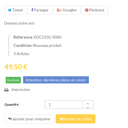
Tweet
Partager
Google+
Pinterest
Donnez votre avis
Référence:
EDC2101-0000
Condition:
Nouveau produit
3
Articles
49,50 €
Attention: dernières pièces en stock!
En stock
Impression
Quantité
ajouter pour comparer
Ajouter au panier