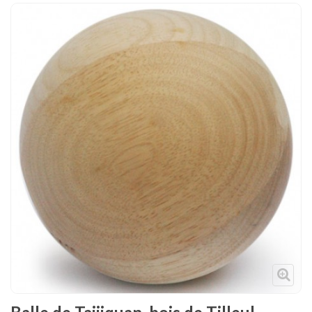
Tenues
Chaussures
Protections
Cible de frappe
Condition physique
Accessoires
Tatamis
Décoration
Voir plus