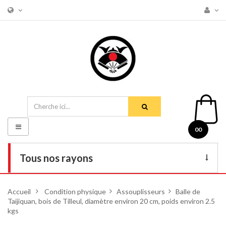
Basculer
00
la
navigation
Tous nos rayons
Livres
Accueil
>
Condition physique
>
Assouplisseurs
>
Balle de
Taijiquan, bois de Tilleul, diamètre environ 20 cm, poids environ 2.5
DVD
kgs
Armes