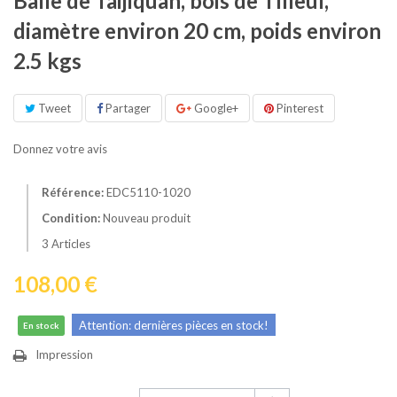
Balle de Taijiquan, bois de Tilleul,
diamètre environ 20 cm, poids environ
2.5 kgs
Tweet
Partager
Google+
Pinterest
Donnez votre avis
Référence:
EDC5110-1020
Condition:
Nouveau produit
3
Articles
108,00 €
Attention: dernières pièces en stock!
En stock
Impression