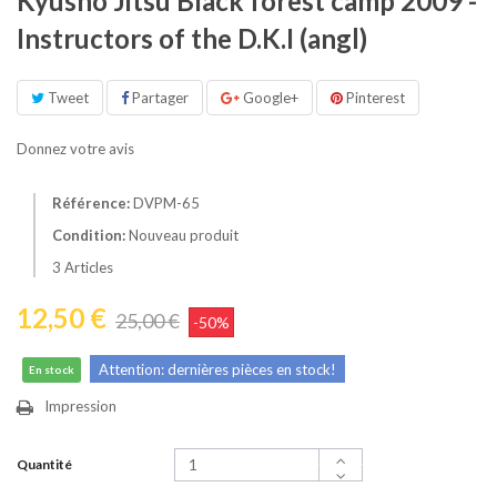
Kyusho Jitsu Black forest camp 2009 -
Instructors of the D.K.I (angl)
Tweet
Partager
Google+
Pinterest
Donnez votre avis
Référence:
DVPM-65
Condition:
Nouveau produit
3
Articles
12,50 €
25,00 €
-50%
Attention: dernières pièces en stock!
En stock
Impression
Quantité