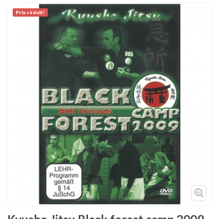
Tenues
Prix ​​réduit!
Chaussures
Protections
Cible de frappe
Condition physique
Accessoires
Tatamis
Décoration
Voir plus