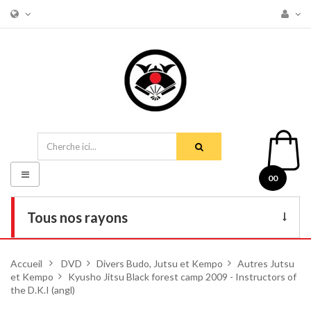
Basculer
00
la
navigation
Tous nos rayons
Livres
Accueil
>
DVD
>
Divers Budo, Jutsu et Kempo
>
Autres Jutsu
et Kempo
DVD
>
Kyusho Jitsu Black forest camp 2009 - Instructors of
the D.K.I (angl)
Armes