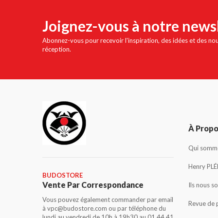
Joignez-vous à notre news
Abonnez-vous pour recevoir l'inspiration, des idées et des no
réception.
À Prop
Qui somme
Henry PLÉ
BUDOSTORE
Vente Par Correspondance
Ils nous s
Vous pouvez également commander par email
Revue de 
à vpc@budostore.com ou par téléphone du
lundi au vendredi de 10h à 19h30 au 01 44 41