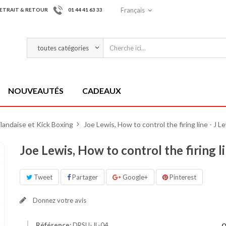
Français
ETRAIT & RETOUR
01 44 41 63 33
NOUVEAUTÉS
CADEAUX
landaise et Kick Boxing
>
Joe Lewis, How to control the firing line - J L
Joe Lewis, How to control the firing li
Tweet
Partager
Google+
Pinterest
Donnez votre avis
Référence:
DRSU-JL-04
Q