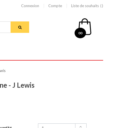
Connexion
Compte
Liste de souhaits
00
ewis
ne - J Lewis
uantité