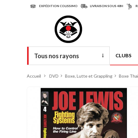
EXPÉDITION COLISSIMO
LIVRAISON SOUS 48H
R
Tous nos rayons
CLUBS
Livres
Accueil
>
DVD
>
Boxe, Lutte et Grappling
>
Boxe Thaï
DVD
Armes
Tenues
Chaussures
Protections