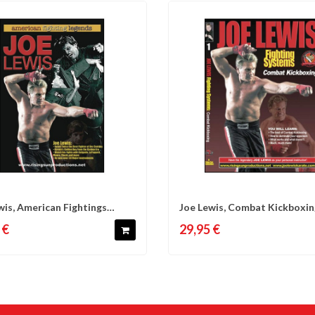
wis, American Fightings
Joe Lewis, Combat Kickboxing
omparer
Liste d'envies
Comparer
Liste 
 - J...
Lewis
 €
29,95 €