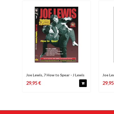
Joe Lewis, 7 How to Spear - J Lewis
Joe Le
Comparer
Liste d'envies
C
legends
29,95 €
29,95