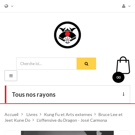
Basculer
00
la
navigation
Tous nos rayons
Livres
Accueil
>
Livres
>
Kung Fu et Arts externes
>
Bruce Lee et
Jeet Kune Do
DVD
>
L'offensive du Dragon - José Carmona
Armes