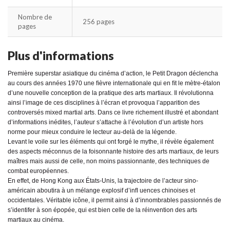
Nombre de
256 pages
pages
Plus d'informations
Première superstar asiatique du cinéma d’action, le Petit Dragon déclencha
au cours des années 1970 une ﬁèvre internationale qui en ﬁt le mètre-étalon
d’une nouvelle conception de la pratique des arts martiaux. Il révolutionna
ainsi l’image de ces disciplines à l’écran et provoqua l’apparition des
controversés mixed martial arts. Dans ce livre richement illustré et abondant
d’informations inédites, l’auteur s’attache à l’évolution d’un artiste hors
norme pour mieux conduire le lecteur au-delà de la légende.
Levant le voile sur les éléments qui ont forgé le mythe, il révèle également
des aspects méconnus de la foisonnante histoire des arts martiaux, de leurs
maîtres mais aussi de celle, non moins passionnante, des techniques de
combat européennes.
En effet, de Hong Kong aux États-Unis, la trajectoire de l’acteur sino-
américain aboutira à un mélange explosif d’inﬂ uences chinoises et
occidentales. Véritable icône, il permit ainsi à d’innombrables passionnés de
s’identifer à son épopée, qui est bien celle de la réinvention des arts
martiaux au cinéma.