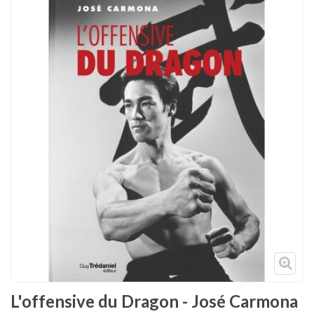
Tenues
Chaussures
Protections
Cible de frappe
Condition physique
Accessoires
Tatamis
Décoration
Voir plus
L'offensive du Dragon - José Carmona