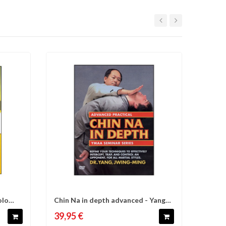
olo
Chin Na in depth advanced - Yang
d'envies
Comparer
Liste d'envies
Jwing-Ming
39,95 €