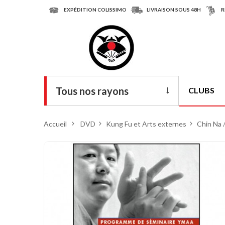
EXPÉDITION COLISSIMO
LIVRAISON SOUS 48H
R
Tous nos rayons
CLUBS
Livres
Accueil
>
DVD
>
Kung Fu et Arts externes
>
Chin Na 
DVD
Armes
Tenues
Chaussures
Protections