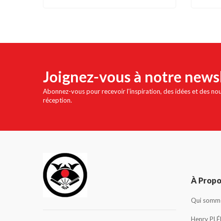
Joignez-vous à notre news
Abonnez-vous pour recevoir l'inspiration, des idées et des no
réception.
À Prop
Qui somme
Henry PLÉ