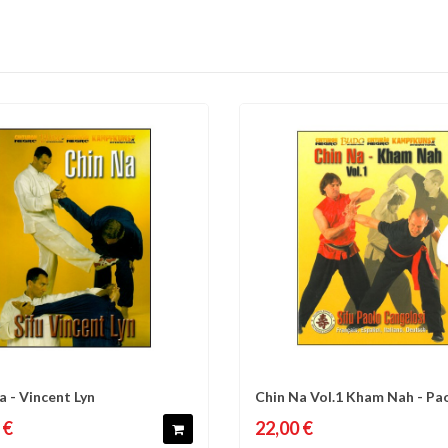
a - Vincent Lyn
Chin Na Vol.1 Kham Nah - Pa
omparer
Liste d'envies
Comparer
Liste 
Cangelosi
 €
22,00 €