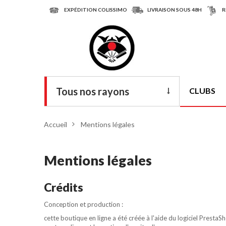
EXPÉDITION COLISSIMO
LIVRAISON SOUS 48H
R
Tous nos rayons
CLUBS
Livres
Accueil
>
Mentions légales
DVD
Armes
Mentions légales
Tenues
Crédits
Chaussures
Conception et production :
Protections
cette boutique en ligne a été créée à l'aide du
logiciel PrestaS