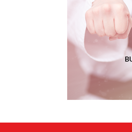
Cible de frappe
Condition physique
Accessoires
Tatamis
Décoration
Voir plus