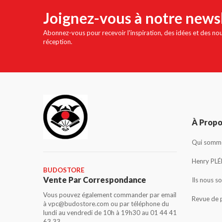
Joignez-vous à notre news
Abonnez-vous pour recevoir l'inspiration, des idées et des no
réception.
À Prop
Qui somme
Henry PLÉ
BUDOSTORE
Vente Par Correspondance
Ils nous s
Vous pouvez également commander par email
Revue de 
à vpc@budostore.com ou par téléphone du
lundi au vendredi de 10h à 19h30 au 01 44 41
63 33.