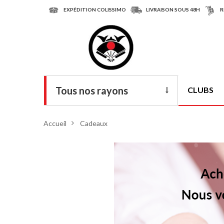
EXPÉDITION COLISSIMO
LIVRAISON SOUS 48H
R
Tous nos rayons
CLUBS
Livres
Accueil
>
Cadeaux
DVD
Armes
Tenues
Chaussures
Protections