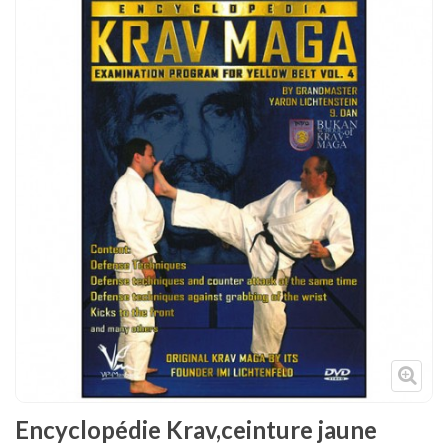
Tenues
Chaussures
Protections
Cible de frappe
Condition physique
Accessoires
Tatamis
Décoration
Voir plus
Encyclopédie Krav,ceinture jaune