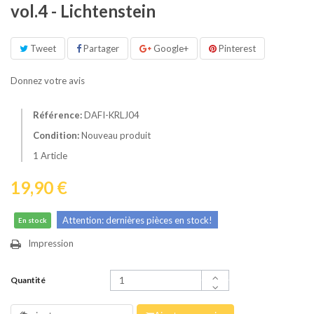
vol.4 - Lichtenstein
Tweet
Partager
Google+
Pinterest
Donnez votre avis
Référence:
DAFI-KRLJ04
Condition:
Nouveau produit
1
Article
19,90 €
Attention: dernières pièces en stock!
En stock
Impression
Quantité