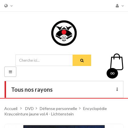
Basculer
00
la
navigation
Tous nos rayons
Livres
Accueil
>
DVD
>
Défense personnelle
>
Encyclopédie
Krav,ceinture jaune vol.4 - Lichtenstein
DVD
Armes