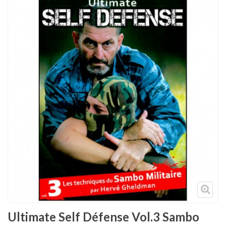
Tenues
Chaussures
Protections
Cible de frappe
Condition physique
Accessoires
Tatamis
Décoration
Voir plus
Ultimate Self Défense Vol.3 Sambo