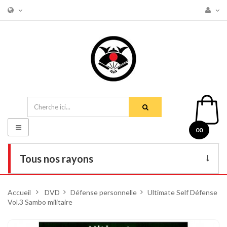
Basculer
00
la
navigation
Tous nos rayons
Livres
Accueil
>
DVD
>
Défense personnelle
>
Ultimate Self Défense
Vol.3 Sambo militaire
DVD
Armes