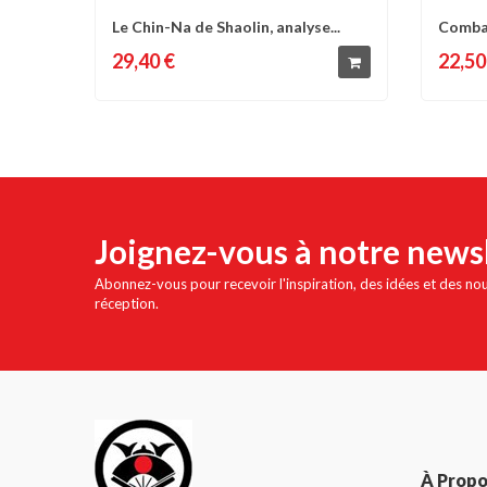
Le Chin-Na de Shaolin, analyse...
Combat
Comparer
Liste d'envies
C
rue - J
29,40 €
22,50
Joignez-vous à notre news
Abonnez-vous pour recevoir l'inspiration, des idées et des no
réception.
À Prop