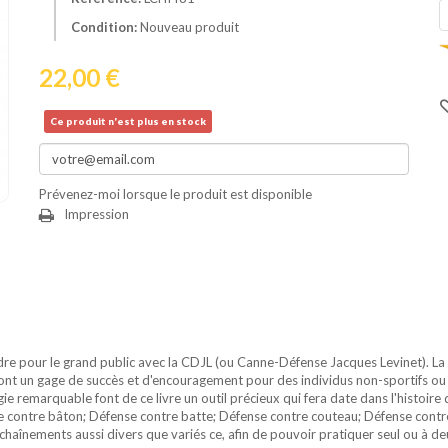
Condition:
Nouveau produit
22,00 €
Ce produit n'est plus en stock
Prévenez-moi lorsque le produit est disponible
Impression
re pour le grand public avec la CDJL (ou Canne-Défense Jacques Levinet). La sim
, sont un gage de succès et d'encouragement pour des individus non-sportifs o
 remarquable font de ce livre un outil précieux qui fera date dans l'histoire d
 contre bâton; Défense contre batte; Défense contre couteau; Défense contre m
haînements aussi divers que variés ce, afin de pouvoir pratiquer seul ou à deu