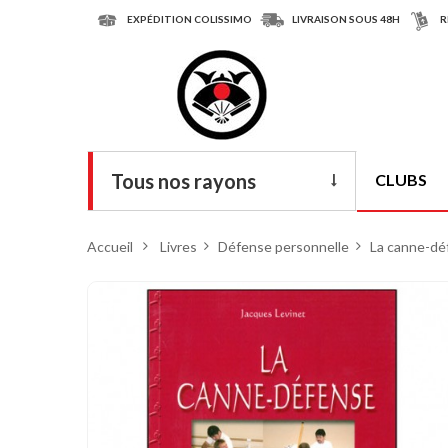
EXPÉDITION COLISSIMO
LIVRAISON SOUS 48H
R
Tous nos rayons
CLUBS
Livres
Accueil
>
Livres
>
Défense personnelle
>
La canne-dé
DVD
Armes
Tenues
Chaussures
Protections