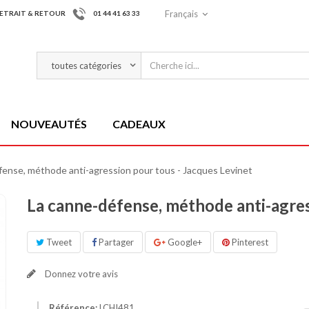
Français
ETRAIT & RETOUR
01 44 41 63 33
NOUVEAUTÉS
CADEAUX
fense, méthode anti-agression pour tous - Jacques Levinet
La canne-défense, méthode anti-agres
Tweet
Partager
Google+
Pinterest
Donnez votre avis
Référence:
LCHI481