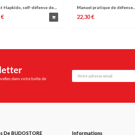
 Hapkido, self-défense de
Manuel pratique de défense
omparer
Liste d'envies
Comparer
Liste 
ohn...
opérationnelle,...
 €
22,30 €
letter
uvelles dans votre boîte de
os De BUDOSTORE
Informations