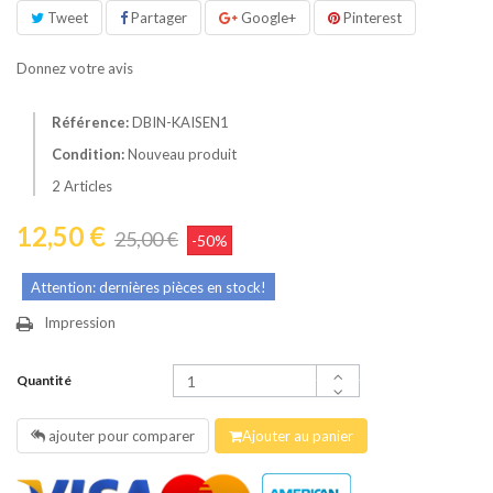
Tweet
Partager
Google+
Pinterest
Donnez votre avis
Référence:
DBIN-KAISEN1
Condition:
Nouveau produit
2
Articles
12,50 €
25,00 €
-50%
Attention: dernières pièces en stock!
Impression
Quantité
ajouter pour comparer
Ajouter au panier