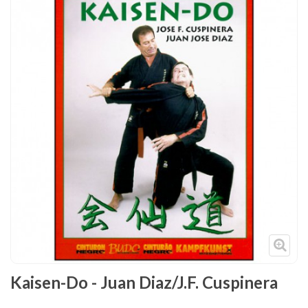
Tenues
Chaussures
Protections
Cible de frappe
Condition physique
Accessoires
Tatamis
Décoration
Voir plus
Kaisen-Do - Juan Diaz/J.F. Cuspinera