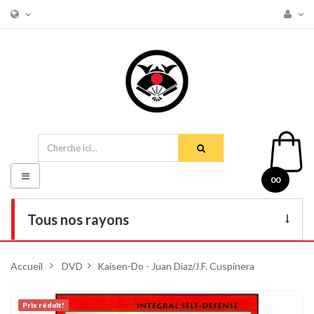
Basculer
00
la
navigation
Tous nos rayons
Livres
Accueil
>
DVD
>
Kaisen-Do - Juan Diaz/J.F. Cuspinera
DVD
Armes
Prix ​​réduit!