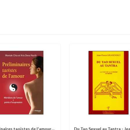
naires taoïstes de l'amour,...
Du Tao Sexuel au Tantra - Je
omparer
Liste d'envies
Comparer
Liste 