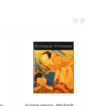
an-
Erotique chinoise - Alka Pande
d'envies
Comparer
Liste d'envies