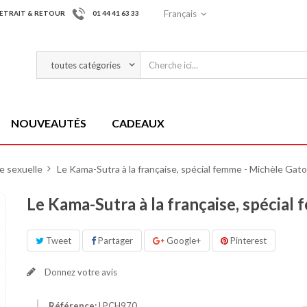
Français
ETRAIT & RETOUR
01 44 41 63 33
NOUVEAUTÉS
CADEAUX
e sexuelle
>
Le Kama-Sutra à la française, spécial femme - Michèle Gato
Le Kama-Sutra à la française, spécial
Tweet
Partager
Google+
Pinterest
Donnez votre avis
Référence:
LPCH970