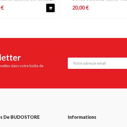
Pierre...
 €
20,00 €
letter
uvelles dans votre boîte de
os De BUDOSTORE
Informations