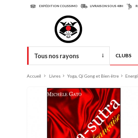
EXPÉDITION COLISSIMO
LIVRAISON SOUS 48H
R
Tous nos rayons
CLUBS
Livres
Accueil
>
Livres
>
Yoga, Qi Gong et Bien être
>
Energi
DVD
Armes
Tenues
Chaussures
Protections