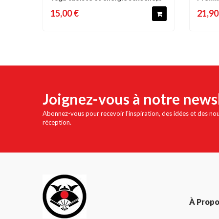
15,00 €
21,90
Joignez-vous à notre news
Abonnez-vous pour recevoir l'inspiration, des idées et des no
réception.
À Prop