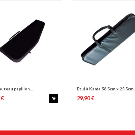
outeau papillon
Etui à Kama 58,5cm x 25,5cm,
omparer
Liste d'envies
Comparer
Liste 
x20,5cm,...
doublé int.,...
 €
29,90 €