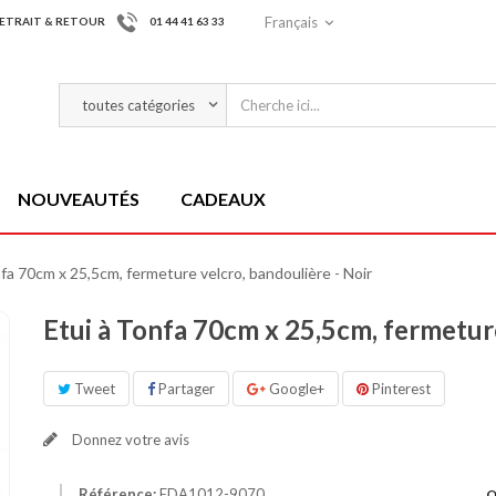
Français
ETRAIT & RETOUR
01 44 41 63 33
NOUVEAUTÉS
CADEAUX
nfa 70cm x 25,5cm, fermeture velcro, bandoulière - Noir
Etui à Tonfa 70cm x 25,5cm, fermeture
Tweet
Partager
Google+
Pinterest
Donnez votre avis
Référence:
EDA1012-9070
Q