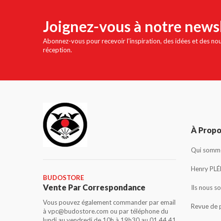
Joignez-vous à notre news
Abonnez-vous pour recevoir l'inspiration, des idées et des no
réception.
À Prop
Qui somme
Henry PLÉ
BUDOSTORE
Vente Par Correspondance
Ils nous s
Vous pouvez également commander par email
Revue de 
à vpc@budostore.com ou par téléphone du
lundi au vendredi de 10h à 19h30 au 01 44 41