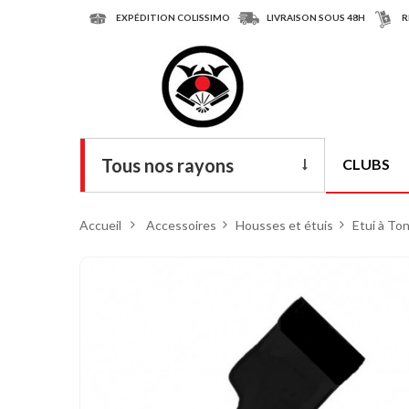
EXPÉDITION COLISSIMO
LIVRAISON SOUS 48H
R
Tous nos rayons
CLUBS
Livres
Accueil
>
Accessoires
>
Housses et étuis
>
Etui à To
DVD
Armes
Tenues
Chaussures
Protections