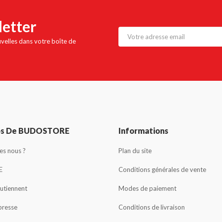
letter
uvelles dans votre boîte de
os De BUDOSTORE
Informations
s nous ?
Plan du site
E
Conditions générales de vente
outiennent
Modes de paiement
presse
Conditions de livraison