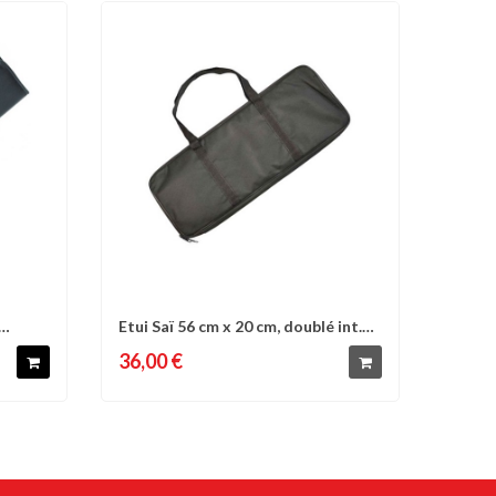
Etui Saï 56 cm x 20 cm, doublé int.
d'envies
Comparer
Liste d'envies
rouge,...
36,00 €