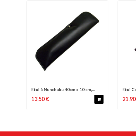
Etui à Nunchaku 40cm x 10 cm,
Etui C
Comparer
Liste d'envies
C
doublé int.,...
53,5cm
13,50 €
21,90