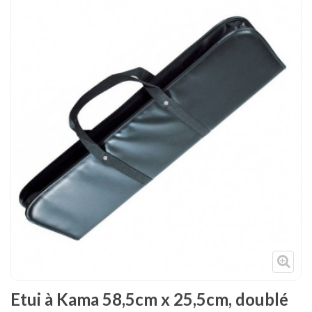
Tenues
Chaussures
Protections
Cible de frappe
Condition physique
Accessoires
Tatamis
Décoration
Voir plus
Etui à Kama 58,5cm x 25,5cm, doublé