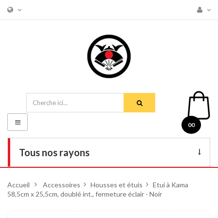
Basculer
00
la
navigation
Tous nos rayons
Livres
Accueil
>
Accessoires
>
Housses et étuis
>
Etui à Kama
58,5cm x 25,5cm, doublé int., fermeture éclair - Noir
DVD
Armes