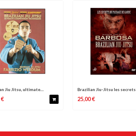
an Jiu Jitsu, ultimate
Brazilian Jiu-Jitsu les secret
omparer
Liste d'envies
Comparer
Liste 
ition...
passage...
 €
25,00 €