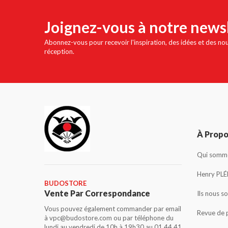
Joignez-vous à notre news
Abonnez-vous pour recevoir l'inspiration, des idées et des no
réception.
À Prop
Qui somme
Henry PLÉ
BUDOSTORE
Vente Par Correspondance
Ils nous s
Vous pouvez également commander par email
Revue de 
à vpc@budostore.com ou par téléphone du
lundi au vendredi de 10h à 19h30 au 01 44 41