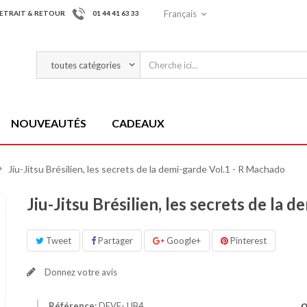
Français
ETRAIT & RETOUR
01 44 41 63 33
NOUVEAUTÉS
CADEAUX
>
Jiu-Jitsu Brésilien, les secrets de la demi-garde Vol.1 - R Machado
Jiu-Jitsu Brésilien, les secrets de la
Tweet
Partager
Google+
Pinterest
Donnez votre avis
Référence:
DEVE-JJB4
Q