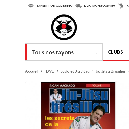
EXPÉDITION COLISSIMO
LIVRAISON SOUS 48H
R
Tous nos rayons
CLUBS
Livres
Accueil
>
DVD
>
Judo et Jiu Jitsu
>
Jiu Jitsu Brésilien
DVD
Armes
Tenues
Chaussures
Protections