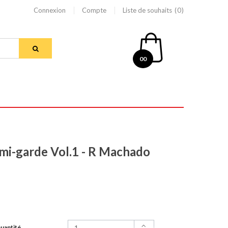
Connexion
Compte
Liste de souhaits
0
00
 demi-garde Vol.1 - R Machado
uantité