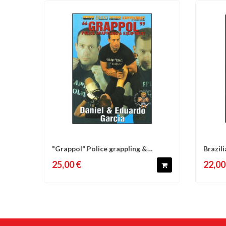
"Grappol" Police grappling &
Brazili
Comparer
Liste d'envies
C
equipment - D...
compet
25,00 €
22,00