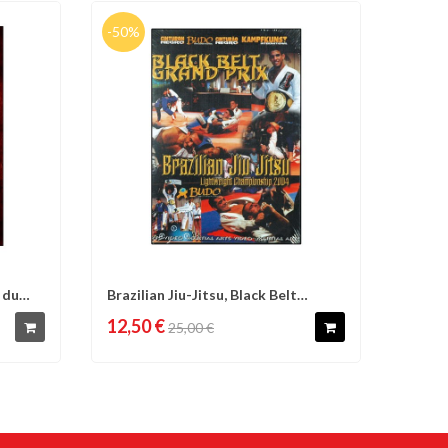
-50%
s du
Brazilian Jiu-Jitsu, Black Belt
d'envies
Comparer
Liste d'envies
Grand...
12,50 €
25,00 €