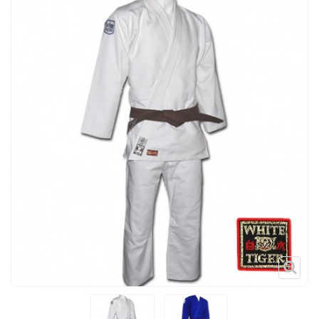
Tenues
Chaussures
Protections
Cible de frappe
Condition physique
Accessoires
Tatamis
Décoration
Voir plus