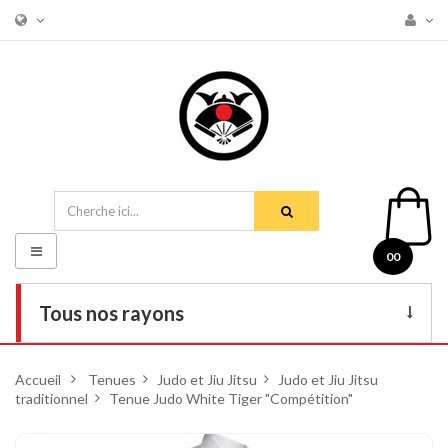
Basculer
00
la
navigation
Tous nos rayons
Livres
Accueil
>
Tenues
>
Judo et Jiu Jitsu
>
Judo et Jiu Jitsu
traditionnel
DVD
>
Tenue Judo White Tiger "Compétition"
Armes