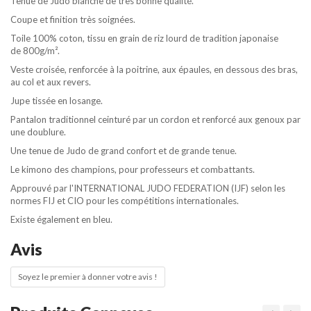
Tenue de Judo blanche de très bonne qualité.
Coupe et finition très soignées.
Toile 100% coton, tissu en grain de riz lourd de tradition japonaise
de 800g/m².
Veste croisée, renforcée à la poitrine, aux épaules, en dessous des bras,
au col et aux revers.
Jupe tissée en losange.
Pantalon traditionnel ceinturé par un cordon et renforcé aux genoux par
une doublure.
Une tenue de Judo de grand confort et de grande tenue.
Le kimono des champions, pour professeurs et combattants.
Approuvé par l'INTERNATIONAL JUDO FEDERATION (IJF) selon les
normes FIJ et CIO pour les compétitions internationales.
Existe également en bleu.
Avis
Soyez le premier à donner votre avis !