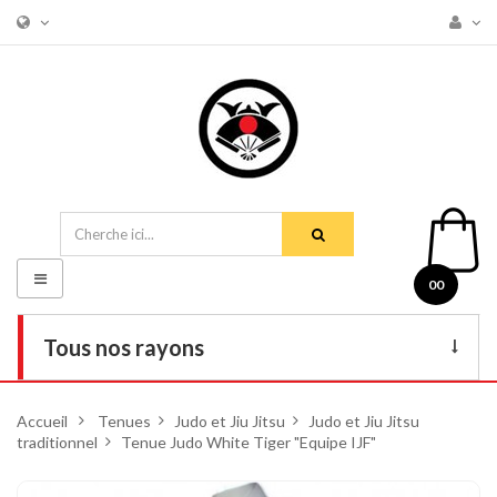
Basculer
00
la
navigation
Tous nos rayons
Livres
Accueil
>
Tenues
>
Judo et Jiu Jitsu
>
Judo et Jiu Jitsu
traditionnel
DVD
>
Tenue Judo White Tiger "Equipe IJF"
Armes