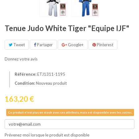
Tenue Judo White Tiger "Equipe IJF"
Tweet
Partager
Google+
Pinterest
Donnez votre avis
Référence:
ETJ1311-1195
Condition:
Nouveau produit
163,20 €
Ce produit n'est plus en stock avec ces attributs, mais est disponible avec les autres.
Prévenez-moi lorsque le produit est disponible