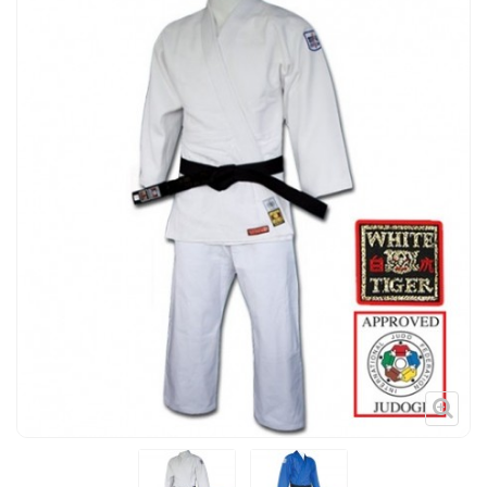
Tenues
Chaussures
Protections
Cible de frappe
Condition physique
Accessoires
Tatamis
Décoration
Voir plus