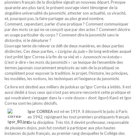
pionniers français de la discipline signait un nouveau départ. Presque
quarante ans plus tard, le présent ouvrage vient témoigner de la
singulière universalité du junomichi, attester son actualité, sa vivacité,
et, pourquoi pas, la faire partager au plus grand nombre.
Comment, cependant, parler d’une pratique ? Comment communiquer
par des mots ce qui ne se conçoit que par des actes ? Comment décrire
un usage particulier du corps ? Comment dire le junomichi sans le
distordre, ni le dénaturer ?
L’ouvrage tente de relever ce défi de deux manières, en deux parties
distinctes. Ces deux parties, «
L’origine du judo
» (le long entretien auquel
s’est prêté Igor Correa à la fin de sa vie) et «
Junomochi no kotoba
»
(c’est-à-dire « les mots du junomichi » : un lexique de l’ensemble des
termes japonais couramment employés au sein de la pratique) se
complètent pour exposer la tradition, le projet, l’histoire, les principes,
les modèles, les notions, les techniques et l’exigence du junomichi.
Ce livre est destiné aux milliers de judokas qu’Igor Corréa a initiés. Il est
aussi dédié à tous ceux qui n’ont pas encore rencontré cette pratique et
qui voudraient s’engager dans la « voie douce » dont Jigorô Kanô et Igor
Correa sont les jalons décisifs.
Igor CORREA
est né en 1919. Il découvrit le judo à Paris
en 1942, rejoignant les tout premiers pratiquants français
de la discipline. Très tôt, il devint professeur, responsable
de plusieurs dojos, puis fut conduit à participer aux plus hautes
instances du judo français, au premier rang desquelles le Collège des