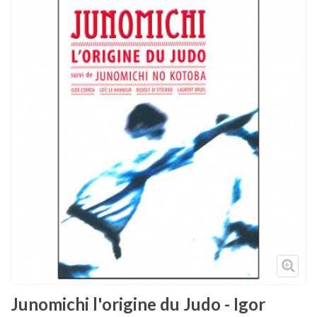
Tenues
Chaussures
Protections
Cible de frappe
Condition physique
Accessoires
Tatamis
Décoration
Voir plus
Junomichi l'origine du Judo - Igor