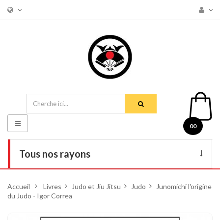
Basculer
00
la
navigation
Tous nos rayons
Livres
Accueil
>
Livres
>
Judo et Jiu Jitsu
>
Judo
>
Junomichi l'origine
du Judo - Igor Correa
DVD
Armes